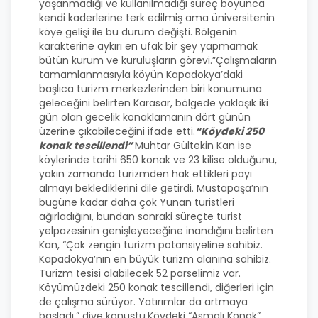
yaşanmadığı ve kullanılmadığı süreç boyunca
kendi kaderlerine terk edilmiş ama üniversitenin
köye gelişi ile bu durum değişti. Bölgenin
karakterine aykırı en ufak bir şey yapmamak
bütün kurum ve kuruluşların görevi.”Çalışmaların
tamamlanmasıyla köyün Kapadokya’daki
başlıca turizm merkezlerinden biri konumuna
geleceğini belirten Karasar, bölgede yaklaşık iki
gün olan gecelik konaklamanın dört günün
üzerine çıkabileceğini ifade etti.
“Köydeki 250
konak tescillendi”
Muhtar Gültekin Kan ise
köylerinde tarihi 650 konak ve 23 kilise olduğunu,
yakın zamanda turizmden hak ettikleri payı
almayı beklediklerini dile getirdi. Mustapaşa’nın
bugüne kadar daha çok Yunan turistleri
ağırladığını, bundan sonraki süreçte turist
yelpazesinin genişleyeceğine inandığını belirten
Kan, “Çok zengin turizm potansiyeline sahibiz.
Kapadokya’nın en büyük turizm alanına sahibiz.
Turizm tesisi olabilecek 52 parselimiz var.
Köyümüzdeki 250 konak tescillendi, diğerleri için
de çalışma sürüyor. Yatırımlar da artmaya
başladı.” diye konuştu.Köydeki “Asmalı Konak”