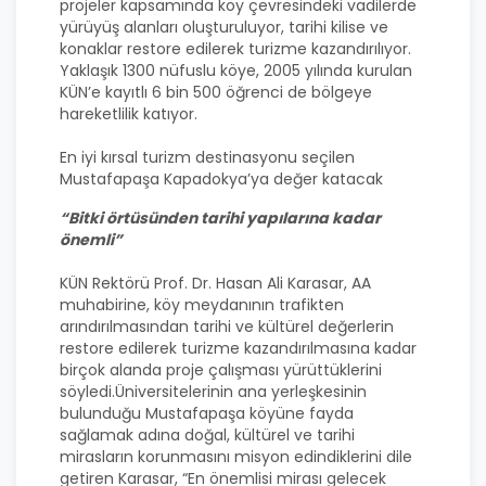
projeler kapsamında köy çevresindeki vadilerde
yürüyüş alanları oluşturuluyor, tarihi kilise ve
konaklar restore edilerek turizme kazandırılıyor.
Yaklaşık 1300 nüfuslu köye, 2005 yılında kurulan
KÜN’e kayıtlı 6 bin 500 öğrenci de bölgeye
hareketlilik katıyor.
En iyi kırsal turizm destinasyonu seçilen
Mustafapaşa Kapadokya’ya değer katacak
“Bitki örtüsünden tarihi yapılarına kadar
önemli”
KÜN Rektörü Prof. Dr. Hasan Ali Karasar, AA
muhabirine, köy meydanının trafikten
arındırılmasından tarihi ve kültürel değerlerin
restore edilerek turizme kazandırılmasına kadar
birçok alanda proje çalışması yürüttüklerini
söyledi.Üniversitelerinin ana yerleşkesinin
bulunduğu Mustafapaşa köyüne fayda
sağlamak adına doğal, kültürel ve tarihi
mirasların korunmasını misyon edindiklerini dile
getiren Karasar, “En önemlisi mirası gelecek