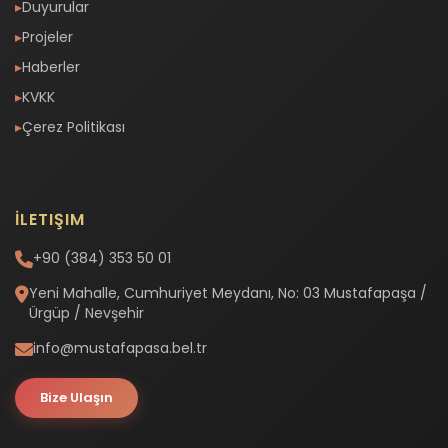
Duyurular
Projeler
Haberler
KVKK
Çerez Politikası
İLETIŞIM
+90 (384) 353 50 01
Yeni Mahalle, Cumhuriyet Meydanı, No: 03 Mustafapaşa /
Ürgüp / Nevşehir
info@mustafapasa.bel.tr
Bize Ulaşın